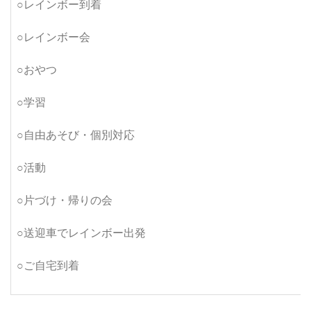
○レインボー到着
○レインボー会
○おやつ
○学習
○自由あそび・個別対応
○活動
○片づけ・帰りの会
○送迎車でレインボー出発
○ご自宅到着