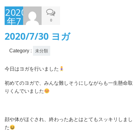
2020
年7
0
月
2020/7/30 ヨガ
30
日
Category :
未分類
今日はヨガを行いました
初めてのヨガで、みんな難しそうにしながらも一生懸命取
りくんでいました
顔や体がほぐされ、終わったあとはとてもスッキリしまし
た