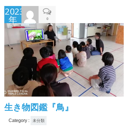
2023
年
0
11
月
16
日
生き物図鑑『鳥』
Category :
未分類