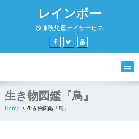
レインボー
放課後児童デイサービス
Toggl
navig
生き物図鑑『鳥』
Home
生き物図鑑『鳥』