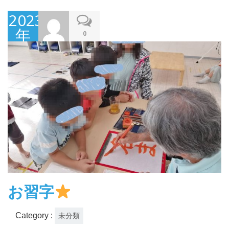
2023
年
0
11
月
21
日
お習字
Category :
未分類